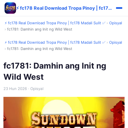
⚡ fc178 Real Download Tropa Pinoy | fc178 Madali Sulit ✅
⚡ fc178 Real Download Tropa Pinoy | fc178 Madali Sulit ✅
›
Opisyal
›
fc1781: Damhin ang Init ng Wild West
⚡ fc178 Real Download Tropa Pinoy | fc178 Madali Sulit ✅
›
Opisyal
›
fc1781: Damhin ang Init ng Wild West
fc1781: Damhin ang Init ng
Wild West
23 Hun 2026
· Opisyal