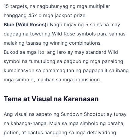
15 targets, na nagbubunyag ng mga multiplier
hanggang 45x o mga jackpot prize.
Blue (Wild Roses):
Nagbibigay ng 5 spins na may
dagdag na towering Wild Rose symbols para sa mas
malaking tsansa ng winning combinations.
Bukod sa mga ito, ang laro ay may standard Wild
symbol na tumutulong sa pagbuo ng mga panalong
kumbinasyon sa pamamagitan ng pagpapalit sa ibang
mga simbolo, maliban sa mga bonus icon.
Tema at Visual na Karanasan
Ang visual na aspeto ng Sundown Shootout ay tunay
na kahanga-hanga. Mula sa mga simbolo ng baraha,
potion, at cactus hanggang sa mga detalyadong