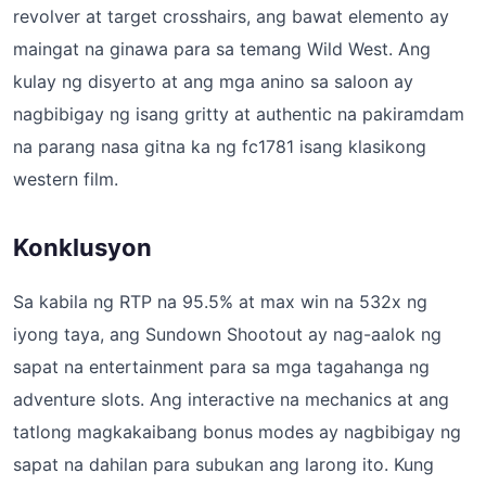
revolver at target crosshairs, ang bawat elemento ay
maingat na ginawa para sa temang Wild West. Ang
kulay ng disyerto at ang mga anino sa saloon ay
nagbibigay ng isang gritty at authentic na pakiramdam
na parang nasa gitna ka ng fc1781 isang klasikong
western film.
Konklusyon
Sa kabila ng RTP na 95.5% at max win na 532x ng
iyong taya, ang Sundown Shootout ay nag-aalok ng
sapat na entertainment para sa mga tagahanga ng
adventure slots. Ang interactive na mechanics at ang
tatlong magkakaibang bonus modes ay nagbibigay ng
sapat na dahilan para subukan ang larong ito. Kung