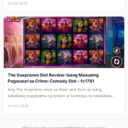
02 Hul 2026
The Soapranos Slot Review: Isang Masusing
Pagsusuri sa Crime-Comedy Slot – fc1781
Ang The Soapranos mula sa Peter and Sons ay isang
kakaibang pagsasama ng krimen at komedya na nakatakda
fc1781 sa...
14 Hun 2026