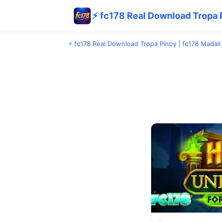
⚡ fc178 Real Download Tropa P
⚡ fc178 Real Download Tropa Pinoy | fc178 Madali 