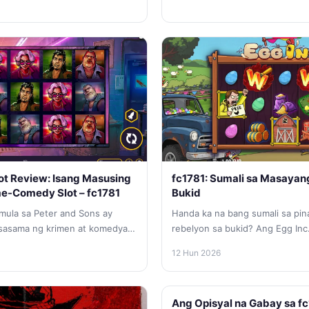
ot Review: Isang Masusing
fc1781: Sumali sa Masayan
me-Comedy Slot – fc1781
Bukid
mula sa Peter and Sons ay
Handa ka na bang sumali sa pin
gsasama ng krimen at komedya
rebelyon sa bukid? Ang Egg Inc
sa...
isang masayang slot...
12 Hun 2026
Ang Opisyal na Gabay sa fc