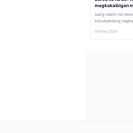
magkakaibigan mu
Isang mainit na rek
estudyanteng naghah
download na sa fc17
09 May 2026