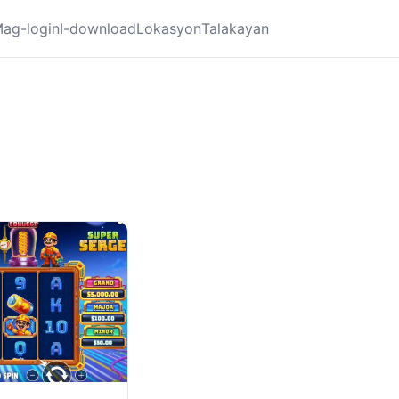
ag-login
I-download
Lokasyon
Talakayan