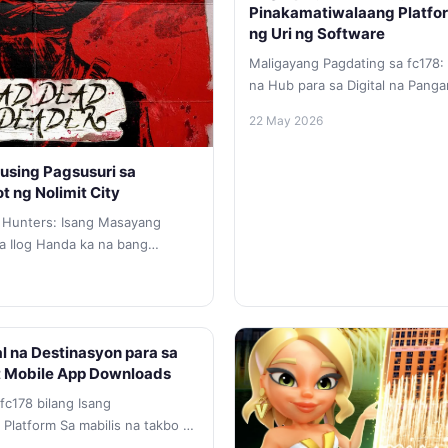
Pinakamatiwalaang Platfor
ng Uri ng Software
Maligayang Pagdating sa fc178:
na Hub para sa Digital na Pang
mabilis na pagbabago ng mundo
22 May 2026
using Pagsusuri sa
 ng Nolimit City
h Hunters: Isang Masayang
a Ilog Handa ka na bang
panapanabik na paglalakbay
l na Destinasyon para sa
t Mobile App Downloads
c178 bilang Isang
Platform Sa mabilis na takbo ng
ya ngayon, ang bawat