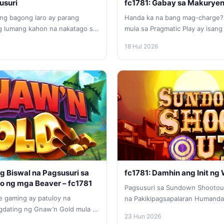
usuri
fc1781: Gabay sa Makuryen
ang bagong laro ay parang
Handa ka na bang mag-charge?
g lumang kahon na nakatago sa
mula sa Pragmatic Play ay isang 
nte, puno...
na fc1781 slot...
18 Hul 2026
g Biswal na Pagsusuri sa
fc1781: Damhin ang Init ng
 ng mga Beaver – fc1781
Pagsusuri sa Sundown Shootout
 gaming ay patuloy na
na Pakikipagsapalaran Humand
gdating ng Gnaw’n Gold mula sa
maalikabok na mundo ng Wild W
23 Hun 2026