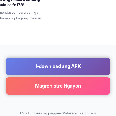
la sa fc178!
omendasyon para sa mga
anap ng bagong malalaro. I-
8!
I-download ang APK
Magrehistro Ngayon
Mga tuntunin ng paggamit
Patakaran sa privacy