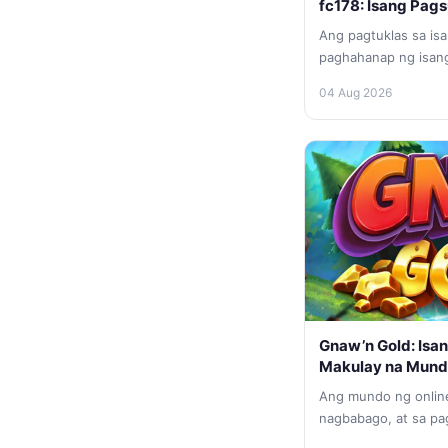
fc178: Isang Pags
Ang pagtuklas sa is
paghahanap ng isan
pinakamataas na ista
04 Aug 2026
Gnaw’n Gold: Isan
Makulay na Mundo
Ang mundo ng online
nagbabago, at sa pa
Play’n GO, isang...